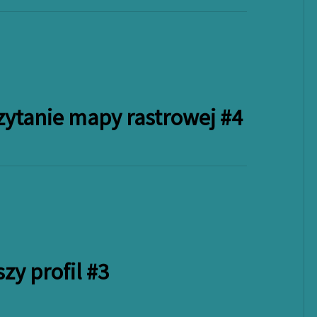
zytanie mapy rastrowej #4
zy profil #3